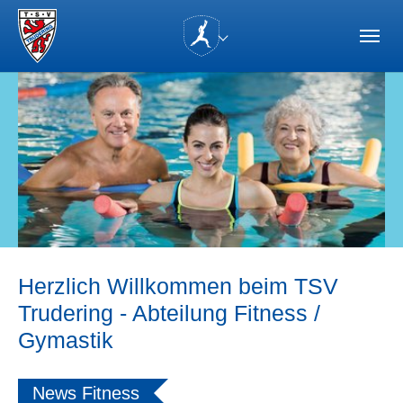
Skip to main navigation
Zum Hauptinhalt springen
Skip to page footer
(current)
Herzlich Willkommen beim TSV
Trudering - Abteilung Fitness /
Gymastik
News Fitness