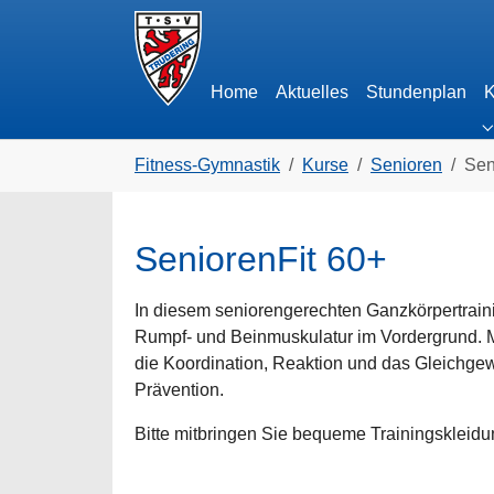
Skip to main navigation
Zum Hauptinhalt springen
Skip to page footer
Home
Aktuelles
Stundenplan
K
S
Sie sind hier:
Fitness-Gymnastik
Kurse
Senioren
Sen
SeniorenFit 60+
In diesem seniorengerechten Ganzkörpertrain
Rumpf- und Beinmuskulatur im Vordergrund. Mi
die Koordination, Reaktion und das Gleichge
Prävention.
Bitte mitbringen Sie bequeme Trainingskleidu