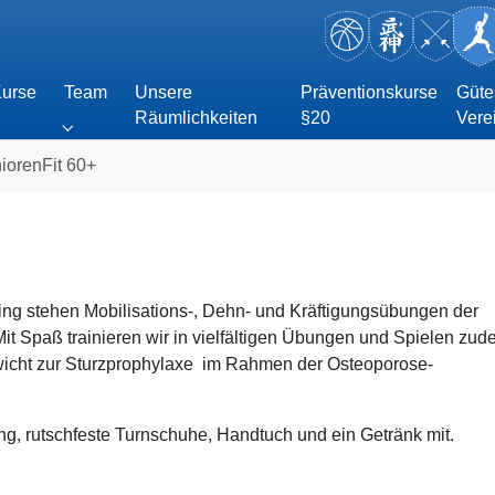
urse
Team
Unsere
Präventionskurse
Güte
Räumlichkeiten
§20
Vere
ubmenu for "Kurse"
Submenu for "Team"
iorenFit 60+
ing stehen Mobilisations-, Dehn- und Kräftigungsübungen der
t Spaß trainieren wir in vielfältigen Übungen und Spielen zu
wicht zur Sturzprophylaxe im Rahmen der Osteoporose-
ng, rutschfeste Turnschuhe, Handtuch und ein Getränk mit.